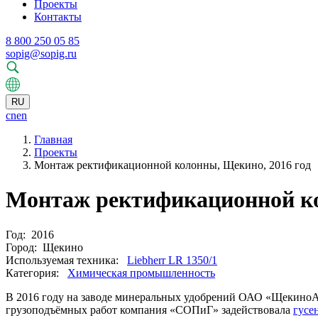
Проекты
Контакты
8 800 250 05 85
sopig@sopig.ru
RU
cn
en
Главная
Проекты
Монтаж ректификационной колонны, Щекино, 2016 год
Монтаж ректификационной ко
Год:
2016
Город:
Щекино
Используемая техника:
Liebherr LR 1350/1
Категория:
Химическая промышленность
В 2016 году на заводе минеральных удобрений ОАО «ЩекиноА
грузоподъёмных работ компания «СОПиГ» задействовала
гусе