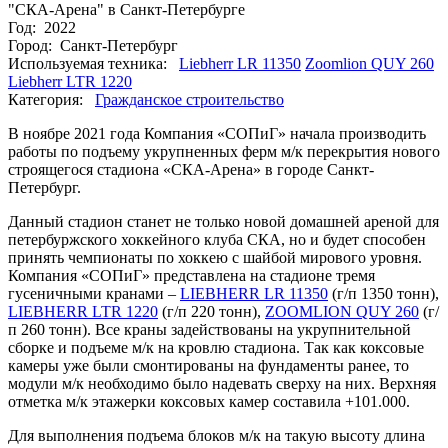
"СКА-Арена" в Санкт-Петербурге
Год:
2022
Город:
Санкт-Петербург
Используемая техника:
Liebherr LR 11350
Zoomlion QUY 260
Liebherr LTR 1220
Категория:
Гражданское строительство
В ноябре 2021 года Компания «СОПиГ» начала производить
работы по подъему укрупненных ферм м/к перекрытия нового
строящегося стадиона «СКА-Арена» в городе Санкт-
Петербург.
Данный стадион станет не только новой домашней ареной для
петербуржского хоккейного клуба СКА, но и будет способен
принять чемпионаты по хоккею с шайбой мирового уровня.
Компания «СОПиГ» представлена на стадионе тремя
гусеничными кранами –
LIEBHERR LR 11350
(г/п 1350 тонн),
LIEBHERR LTR 1220
(г/п 220 тонн),
ZOOMLION QUY 260
(г/
п 260 тонн). Все краны задействованы на укрупнительной
сборке и подъеме м/к на кровлю стадиона. Так как коксовые
камеры уже были смонтированы на фундаменты ранее, то
модули м/к необходимо было надевать сверху на них. Верхняя
отметка м/к этажерки коксовых камер составила +101.000.
Для выполнения подъема блоков м/к на такую высоту длина