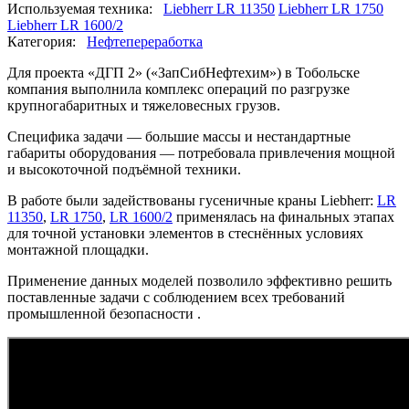
Используемая техника:
Liebherr LR 11350
Liebherr LR 1750
Liebherr LR 1600/2
Категория:
Нефтепереработка
Для проекта «ДГП 2» («ЗапСибНефтехим») в Тобольске
компания выполнила комплекс операций по разгрузке
крупногабаритных и тяжеловесных грузов.
Специфика задачи — большие массы и нестандартные
габариты оборудования — потребовала привлечения мощной
и высокоточной подъёмной техники.
В работе были задействованы гусеничные краны Liebherr:
LR
11350
,
LR 1750
,
LR 1600/2
применялась на финальных этапах
для точной установки элементов в стеснённых условиях
монтажной площадки.
Применение данных моделей позволило эффективно решить
поставленные задачи с соблюдением всех требований
промышленной безопасности .