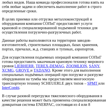
любых видов. Наша команда профессионалов готова взять на
себя любые задачи и обеспечить выполнение работ в строго
определенные сроки.
В целях приемки или отгрузки металлоконструкций и
оборудования компания СОПиГ предоставляет услуги
крановой и специализированной подъемной техники для
осуществления погрузочно-разгрузочных работ.
Данные работы выполняются на территории заводов-
изготовителей, строительных площадках, базах хранения,
портах, причалах, ж.д. станциях и тупиках, аэропортов.
Для осуществления подъемных операций компания СОПиГ
готова предоставить заказчикам крановую технику мирового
уровня
LIEBHERR
,
TEREX-DEMAG
,
ZOOMLION
,
SANY
,
XCMG
,
GROVE
и
TADANO
. Кроме этого для выполнения
специальных подъёмных операций при погрузке и разгрузке
оборудования на тумбы мы предоставляем многоосную
транспортную технику SCHEUERLE двух типов –
SPMT
или
InterCombi
.
В случае разовой перегрузки тяжеловесного оборудования в
качестве решения может быть применена специализированная
домкратная система ENERPAC, состоящая из 4 или 8