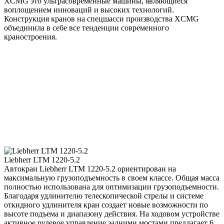
XCMG это ультрасовременные машины, являющиеся
воплощением инноваций и высоких технологий.
Конструкция кранов на спецшасси производства XCMG
объединила в себе все тенденции современного
краностроения.
Liebherr LTM 1220-5.2
Автокран Liebherr LTM 1220-5.2 ориентирован на
максимальную грузоподъемность в своем классе. Общая масса
полностью использована для оптимизации грузоподъемности.
Благодаря удлинителю телескопической стрелы и системе
откидного удлинителя кран создает новые возможности по
высоте подъема и диапазону действия. На ходовом устройстве
активное рулевое управление задними мостами предлагает 6