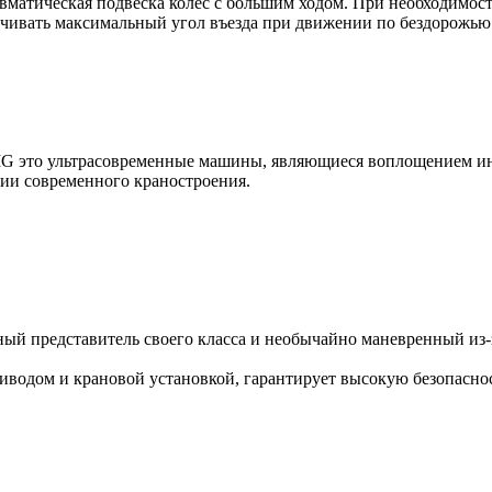
вматическая подвеска колес с большим ходом. При необходимост
ичивать максимальный угол въезда при движении по бездорожью
G это ультрасовременные машины, являющиеся воплощением ин
ии современного краностроения.
ый представитель своего класса и необычайно маневренный из-з
водом и крановой установкой, гарантирует высокую безопаснос