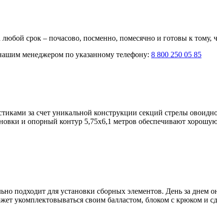
юбой срок – почасово, посменно, помесячно и готовы к тому, чт
нашим менеджером по указанному телефону:
8 800 250 05 85
тиками за счет уникальной конструкции секций стрелы овоидно
овки и опорный контур 5,75х6,1 метров обеспечивают хорошую у
льно подходит для установки сборных элементов. День за днем о
ожет укомплектовываться своим балластом, блоком с крюком и с