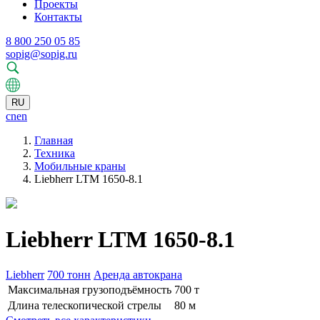
Проекты
Контакты
8 800 250 05 85
sopig@sopig.ru
RU
cn
en
Главная
Техника
Мобильные краны
Liebherr LTM 1650-8.1
Liebherr LTM 1650-8.1
Liebherr
700 тонн
Аренда автокрана
Максимальная грузоподъёмность
700 т
Длина телескопической стрелы
80 м